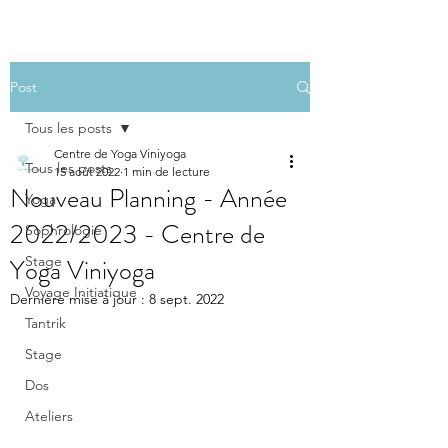
Post
Tous les posts
Centre de Yoga Viniyoga
Tous les posts
15 août 2022
1 min de lecture
Nouveau Planning - Année
Yoga
2022/2023 - Centre de
Sophrologie
Yoga Viniyoga
Stage
Voyage Initiatique
Dernière mise à jour :
8 sept. 2022
Tantrik
Stage
Dos
Ateliers