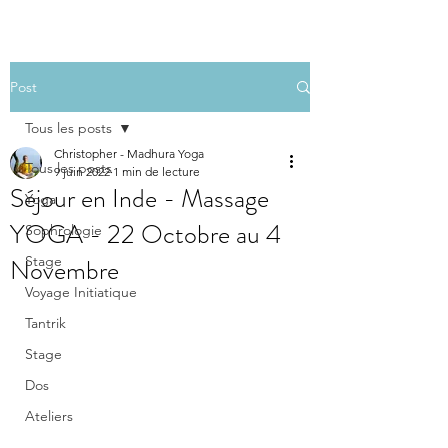
Post
Tous les posts
Christopher - Madhura Yoga
Tous les posts
9 juin 2022
1 min de lecture
Séjour en Inde - Massage
Yoga
YOGA - 22 Octobre au 4
Sophrologie
Novembre
Stage
Voyage Initiatique
Tantrik
Stage
Dos
Ateliers