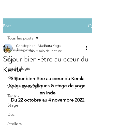
Post
Tous les posts
Christopher - Madhura Yoga
Tous les posts
21 févr. 2022
2 min de lecture
Séjour bien-être au cœur du
Yoga
Kerala
Sophrologie
Stage
Séjour bien-être au cœur du Kerala
Soins ayurvédiques & stage de yoga 
Voyage Initiatique
en Inde
Tantrik
Du 22 octobre au 4 novembre 2022
Stage
Dos
Ateliers