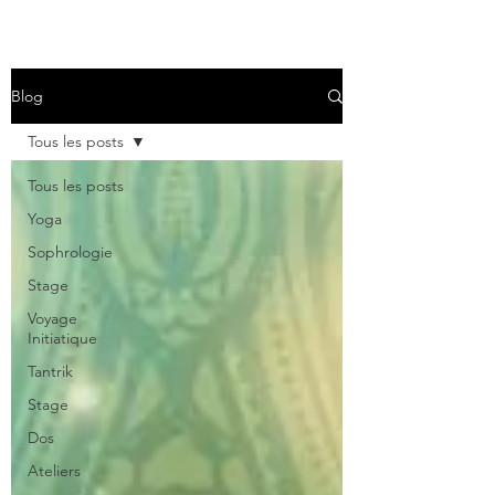
Blog
Tous les posts
Tous les posts
Yoga
Sophrologie
Stage
Voyage
Initiatique
Tantrik
Stage
Dos
Ateliers