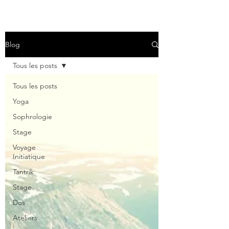
Blog
Tous les posts
Tous les posts
Yoga
Sophrologie
Stage
Voyage
Initiatique
Tantrik
Stage
Dos
Ateliers