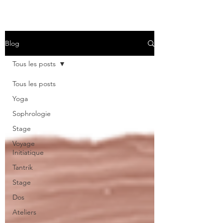
Blog
Tous les posts
Tous les posts
Yoga
Sophrologie
Stage
Voyage
Initiatique
Tantrik
Stage
Dos
Ateliers