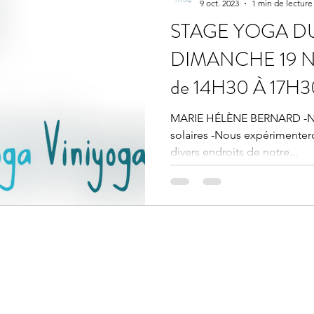
9 oct. 2023
1 min de lecture
STAGE YOGA D
DIMANCHE 19 
de 14H30 À 17H
YOGA VINIYOG
MARIE HÉLÈNE BERNARD -Nou
solaires -Nous expérimentero
divers endroits de notre...