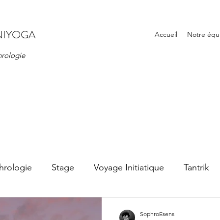
NIYOGA
Accueil
Notre équ
hrologie
hrologie
Stage
Voyage Initiatique
Tantrik
SophroEsens