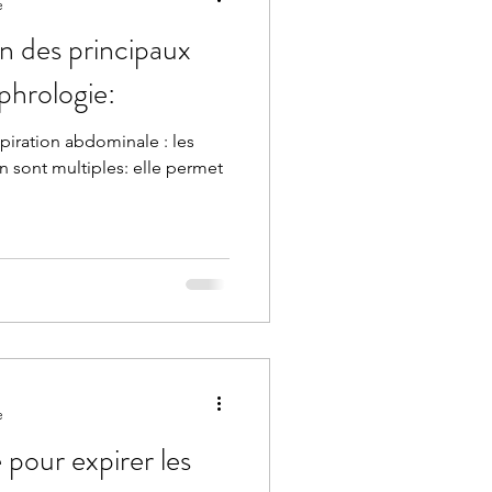
e
un des principaux
ophrologie:
spiration abdominale : les
rmet
e
 pour expirer les