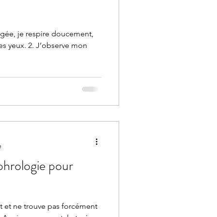
ngée, je respire doucement,
mes yeux. 2. J’observe mon
e
hrologie pour
t et ne trouve pas forcément