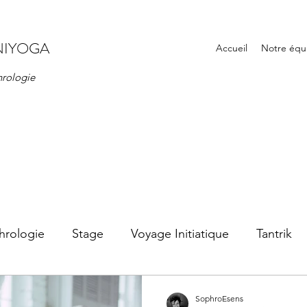
NIYOGA
Accueil
Notre équ
hrologie
hrologie
Stage
Voyage Initiatique
Tantrik
SophroEsens