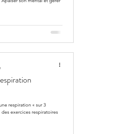
 Apaiser son mental et gérer
e
espiration
 respiration « sur 3
» des exercices respiratoires